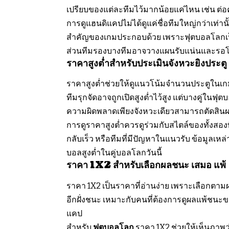
เปรียบของแต่ละทีมไว้มากน้อยแค่ไหน เช่น ต่อครึ
การดูแฮนดิแคปไม่ได้ดูแค่ชื่อทีมใหญ่กว่าเท่า
สำคัญของเกมประกอบด้วย เพราะฟุตบอลโลกเป็นร
ส่วนทีมรองบางทีมอาจวางแผนรับแน่นและรอโต้
ราคาสูงต่ำสำหรับประเมินจังหวะยิงประตู
ราคาสูงต่ำช่วยให้ดูแนวโน้มจำนวนประตูในเกม ว
ทีมรุกจัดอาจถูกเปิดสูงต่ำไว้สูง แต่บางคู่ใน
ความผิดพลาดเพียงจังหวะเดียวสามารถตัดสินผ
การดูราคาสูงต่ำควรดูร่วมกับสไตล์ของทั้งสองทีม
กลับเร็ว หรือทีมที่มีปัญหาในแนวรับ ข้อมูลเห
บอลสูงต่ำในคู่บอลโลกวันนี้
ราคา 1X2 สำหรับเลือกผลชนะ เสมอ แพ้
ราคา 1X2 เป็นราคาที่อ่านง่าย เพราะเลือกตาม
อีกฝั่งชนะ เหมาะกับคนที่ต้องการดูผลแพ้ชนะ
แคป
สำหรับ
ฟุตบอลโลก
ราคา 1X2 ช่วยให้เห็นภา