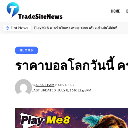
HOME
PlayMe8 ทางเข้าเว็บตรง ครบทุกระบบ พร้อมเข้าเล่นได้ทันที
Hot News
BLOGS
ราคาบอลโลกวันนี้ ครบ
BY
ALFA TEAM
2 MIN READ
LAST UPDATED: JULY 8, 2026 12:53 PM