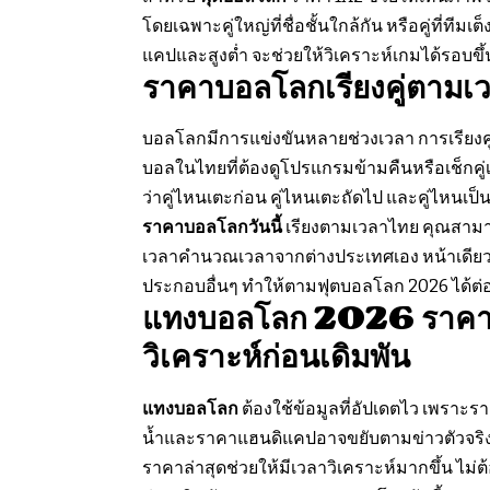
โดยเฉพาะคู่ใหญ่ที่ชื่อชั้นใกล้กัน หรือคู่ที่ทีม
แคปและสูงต่ำ จะช่วยให้วิเคราะห์เกมได้รอบขึ้
ราคาบอลโลกเรียงคู่ตามเวล
บอลโลกมีการแข่งขันหลายช่วงเวลา การเรียงค
บอลในไทยที่ต้องดูโปรแกรมข้ามคืนหรือเช็กคู
ว่าคู่ไหนเตะก่อน คู่ไหนเตะถัดไป และคู่ไหนเป
ราคาบอลโลกวันนี้
เรียงตามเวลาไทย คุณสามาร
เวลาคำนวณเวลาจากต่างประเทศเอง หน้าเดียวสา
ประกอบอื่นๆ ทำให้ตามฟุตบอลโลก 2026 ได้ต่อเ
แทงบอลโลก 2026 ราคาบอ
วิเคราะห์ก่อนเดิมพัน
แทงบอลโลก
ต้องใช้ข้อมูลที่อัปเดตไว เพราะร
น้ำและราคาแฮนดิแคปอาจขยับตามข่าวตัวจริง 
ราคาล่าสุดช่วยให้มีเวลาวิเคราะห์มากขึ้น ไม่ต