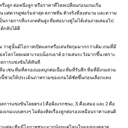
่งลูก ต่อหนึ่งลูก หรือราคาที่ไหลเปลี่ยนก่อนเกมเริ่ม
นั้น แต่ควรดูฟอร์มล่าสุด สภาพทีม ตัวจริงที่ลงสนาม และความ
ายการที่แรงกดดันสูง ทีมต่อบางคู่ไม่ได้เล่นง่ายเสมอไป
กลับได้ดี
่าคู่นั้นมีโอกาสเปิดแลกหรือเล่นรัดกุมมากกว่าเดิม เกมที่มี
ฟุตบอลโลกโดยเฉพาะรอบน็อกเอาต์ อาจเล่นระวังมากขึ้น เพราะ
ลการแข่งขันได้ทันที
 เช่น ทีมที่ครองบอลบุกต่อเนื่อง ทีมที่รับลึก ทีมที่มีเกมสวน
ล่านี้ช่วยให้ประเมินภาพรวมของเกมได้ชัดขึ้นก่อนเลือกแทง
ผลการแข่งขันโดยตรง 1 คือฝั่งแรกชนะ, X คือเสมอ และ 2 คือ
ของเกมแบบตรงๆ ไม่ต้องคิดเรื่องลูกต่อรองเหมือนราคาแฮนดิ
พว่าแต่ละทีมมีโอกาสชนะมากน้อยแค่ไหนในมุมของตลาด