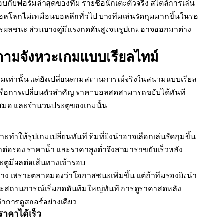
กับฟอร์มล่าสุดของทีม รายชื่อนักเตะตัวจริง สไตล์การเล่น
โลกไม่เหมือนบอลลีกทั่วไป บางทีมเล่นรัดกุมมากขึ้นในรอ
ารผลชนะ ส่วนบางคู่มีแรงกดดันสูงจนรูปเกมอาจออกมาต่าง
นตามจังหวะเกมแบบเรียลไทม์
กมเท่านั้น แต่ยังเปลี่ยนตามสถานการณ์จริงในสนามแบบเรียล
 หรือการเปลี่ยนตัวสำคัญ ราคาบอลสดสามารถขยับได้ทันที
เสมอ และจำนวนประตูของเกมนั้น
ห้รูปเกมเปลี่ยนทันที ทีมที่ยิงนำอาจเลือกเล่นรัดกุมขึ้น
คาต่อรอง ราคาน้ำ และราคาสูงต่ำจึงสามารถขยับเร็วหลัง
ะตูมีผลต่อเส้นทางเข้ารอบ
าง เพราะตลาดมองว่าโอกาสชนะเพิ่มขึ้น แต่ถ้าทีมรองยิงนำ
าะสถานการณ์เริ่มกดดันทีมใหญ่ทันที การดูราคาสดหลัง
่าการดูสกอร์อย่างเดียว
าคาได้เร็ว